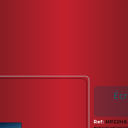
Écr
Ref
MP22HA