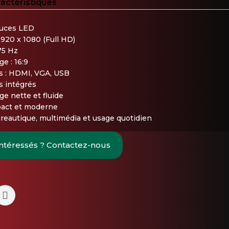
ractéristiques
ouces LED
1920 x 1080 (Full HD)
75 Hz
e : 16:9
s : HDMI, VGA, USB
s intégrés
ge nette et fluide
act et moderne
ureautique, multimédia et usage quotidien
intéressés ? Contactez-nous