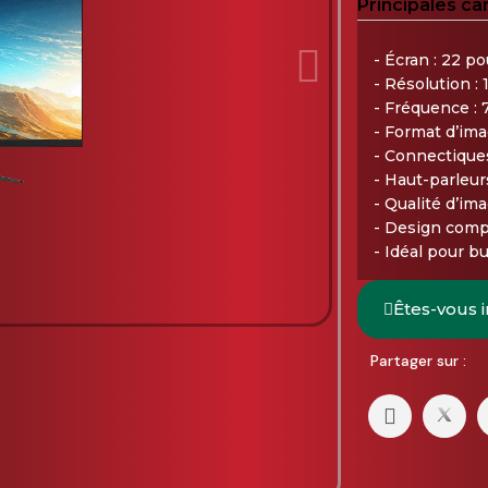
Principales ca
- Écran : 22 p
- Résolution : 
- Fréquence : 
- Format d’imag
- Connectique
- Haut-parleur
- Qualité d’ima
- Design comp
- Idéal pour b
Êtes-vous 
Partager sur :