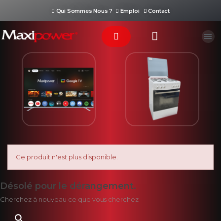
Qui Sommes Nous ?
Emploi
Contact
Téléviseur
Cuisinière
Ce produit n'est plus disponible.
Désolé pour le dérangement.
Cherchez à nouveau ce que vous cherchez