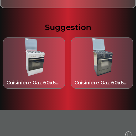
Suggestion
Cuisinière Gaz 60x60 cm Blanche - HGC4W05DZ60
Cuisinière Gaz 60x60 cm Noir - HGC4B03DZ60