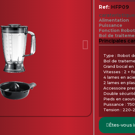
Ref
HFP09
carateristique
Alimentation
Puissance
Fonction Robot
Bol de traiteme
Principales ca
Type : Robot de
Bol de traiteme
Grand bocal en p
Vitesses : 2 + f
4 lames en acier
2 lames en plas
Accessoire pre
Double sécurité 
Pieds en caout
Puissance : 75
Tension : 220-
Êtes-vous 