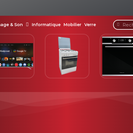
mage & Son
Informatique
Mobilier
Verre
Cuisinière
Four encastrable
Ca