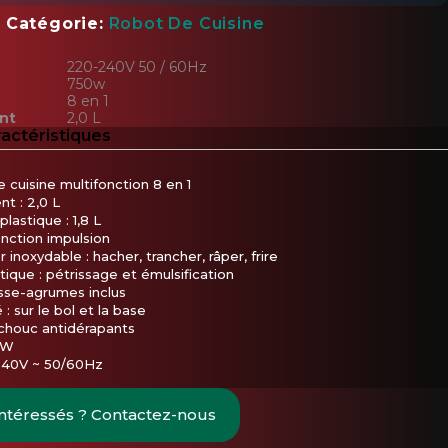
Catégorie
Robot De Cuisine
220-240V 50 / 60Hz
750w
8 en 1
nt
2,0 L
ractéristiques
 cuisine multifonction 8 en 1
nt : 2,0 L
lastique : 1,8 L
onction impulsion
 inoxydable : hacher, trancher, râper, frire
tique : pétrissage et émulsification
sse-agrumes inclus
: sur le bol et la base
chouc antidérapants
0W
240V ~ 50/60Hz
intéressés ? Contactez-nous