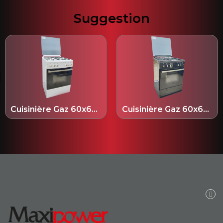
Suggestion
Cuisinière Gaz 60x60 cm Blanche - HGC4W05DZ60
Cuisinière Gaz 60x60 cm Noir - HGC4B03DZ60