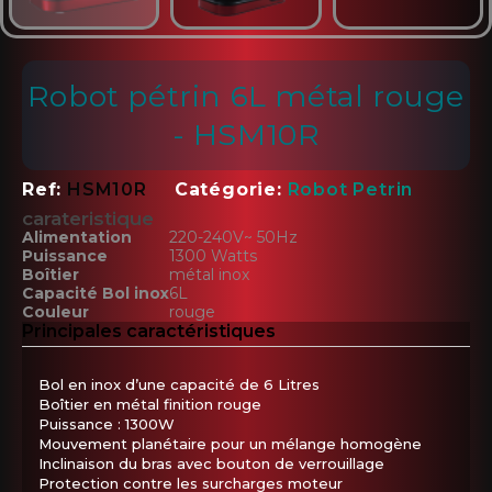
Robot pétrin 6L métal rouge
- HSM10R
Ref
HSM10R
Catégorie
Robot Petrin
carateristique
Alimentation
220-240V~ 50Hz
Puissance
1300 Watts
Boîtier
métal inox
Capacité Bol inox
6L
Couleur
rouge
Principales caractéristiques
Bol en inox d’une capacité de 6 Litres
Boîtier en métal finition rouge
Puissance : 1300W
Mouvement planétaire pour un mélange homogène
Inclinaison du bras avec bouton de verrouillage
Protection contre les surcharges moteur