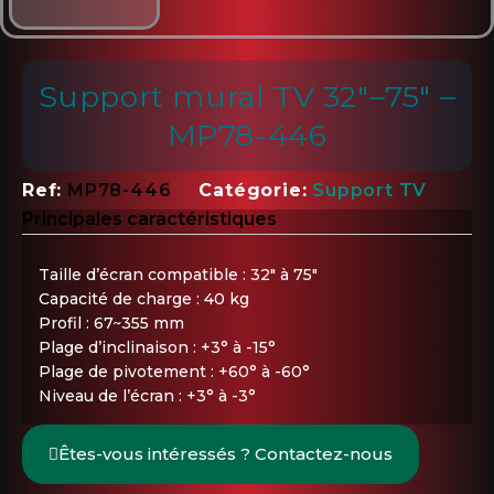
Support mural TV 32"–75" –
MP78-446
Ref
MP78-446
Catégorie
Support TV
Principales caractéristiques
Taille d’écran compatible : 32" à 75"
Capacité de charge : 40 kg
Profil : 67~355 mm
Plage d’inclinaison : +3° à -15°
Plage de pivotement : +60° à -60°
Niveau de l’écran : +3° à -3°
Êtes-vous intéressés ? Contactez-nous